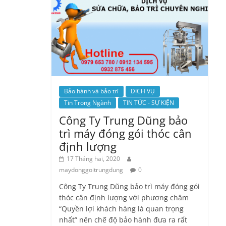
Bảo hành và bảo trì
DỊCH VỤ
Tin Trong Ngành
TIN TỨC - SỰ KIỆN
Công Ty Trung Dũng bảo
trì máy đóng gói thóc cân
định lượng
17 Tháng hai, 2020
maydonggoitrungdung
0
Công Ty Trung Dũng bảo trì máy đóng gói
thóc cân định lượng với phương châm
“Quyền lợi khách hàng là quan trọng
nhất” nên chế độ bảo hành đưa ra rất