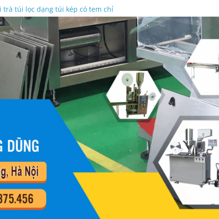
 kẹo tự động – dạng mâm xoay cấp liệu
trà túi lọc dạng túi kép có tem chỉ
àm ống hút gạo tự động hiện đại nhất
g Dũng bảo trì máy đóng gói thóc cân định lượng
 trọng lượng sản phẩm độ chính xác cao