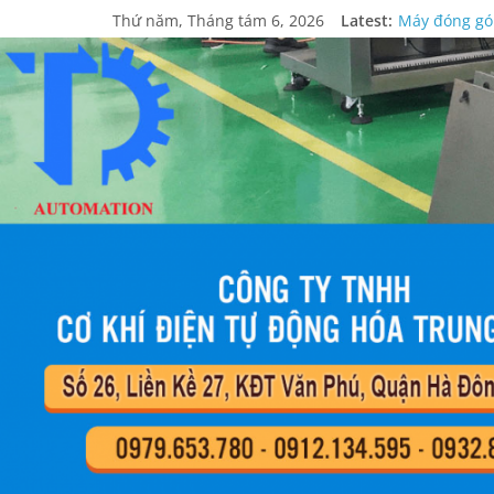
Máy đóng gói
Thứ năm, Tháng tám 6, 2026
Latest:
Máy đóng gói 
Dây chuyền l
Công Ty Trun
Máy kiểm tra