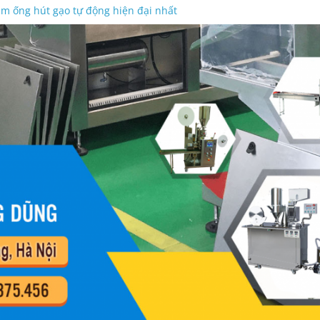
m ống hút gạo tự động hiện đại nhất
 Dũng bảo trì máy đóng gói thóc cân định lượng
trọng lượng sản phẩm độ chính xác cao
 kẹo tự động – dạng mâm xoay cấp liệu
trà túi lọc dạng túi kép có tem chỉ