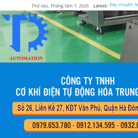
Thứ sáu, Tháng tám 7, 2026
Latest:
Dây chuyền là
Công Ty Trung
Máy kiểm tra 
Máy đóng gói
Máy đóng gói 