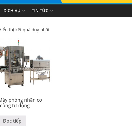
DỊCH VỤ
TIN TỨC
Hiển thị kết quả duy nhất
Máy phóng nhãn co
màng tự động
Đọc tiếp