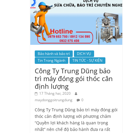
Bảo hành và bảo trì
DỊCH VỤ
Tin Trong Ngành
TIN TỨC - SỰ KIỆN
Công Ty Trung Dũng bảo
trì máy đóng gói thóc cân
định lượng
17 Tháng hai, 2020
maydonggoitrungdung
0
Công Ty Trung Dũng bảo trì máy đóng gói
thóc cân định lượng với phương châm
“Quyền lợi khách hàng là quan trọng
nhất” nên chế độ bảo hành đưa ra rất