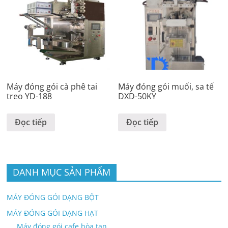
Máy đóng gói cà phê tai
Máy đóng gói muối, sa tế
treo YD-188
DXD-50KY
Đọc tiếp
Đọc tiếp
DANH MỤC SẢN PHẨM
MÁY ĐÓNG GÓI DẠNG BỘT
MÁY ĐÓNG GÓI DẠNG HẠT
Máy đóng gói cafe hòa tan