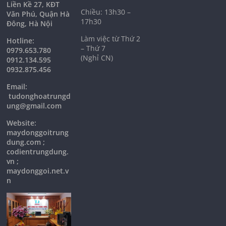
Liền Kề 27, KĐT
Chiều: 13h30 –
Văn Phú, Quận Hà
17h30
Đông, Hà Nội
Làm việc từ Thứ 2
Hotline:
– Thứ 7
0979.653.780
(Nghỉ CN)
0912.134.595
0932.875.456
Email:
tudonghoatrungd
ung@gmail.com
Website:
maydonggoitrung
dung.com ;
codientrungdung.
vn ;
maydonggoi.net.v
n