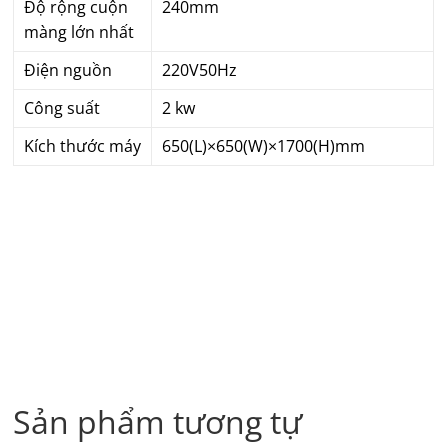
Độ rộng cuộn
240mm
màng lớn nhất
Điện nguồn
220V50Hz
Công suất
2 kw
Kích thước máy
650(L)×650(W)×1700(H)mm
Sản phẩm tương tự