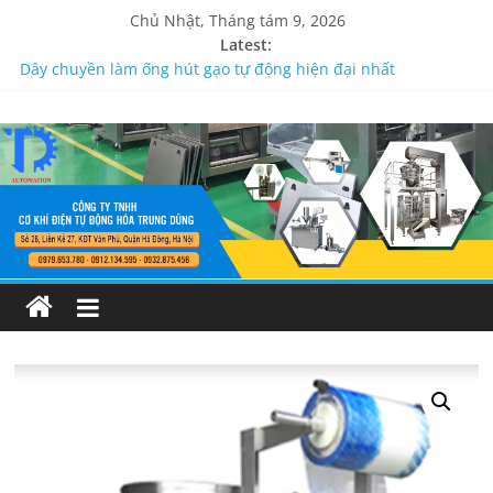
Chủ Nhật, Tháng tám 9, 2026
Latest:
Dây chuyền làm ống hút gạo tự động hiện đại nhất
Công Ty Trung Dũng bảo trì máy đóng gói thóc cân định
lượng
Máy kiểm tra trọng lượng sản phẩm độ chính xác cao
Máy đóng gói kẹo tự động – dạng mâm xoay cấp liệu
Máy đóng gói trà túi lọc dạng túi kép có tem chỉ